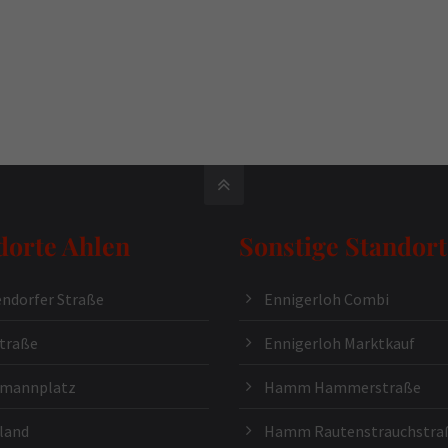
dorte Ahlen
Sonstige Standort
ndorfer Straße
Ennigerloh Combi
traße
Ennigerloh Marktkauf
kmannplatz
Hamm Hammerstraße
land
Hamm Rautenstrauchstra