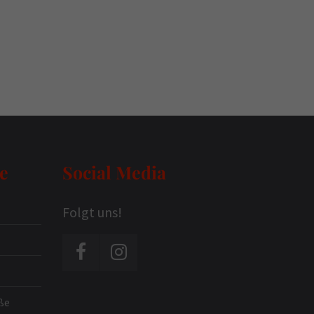
e
Social Media
Folgt uns!
ße