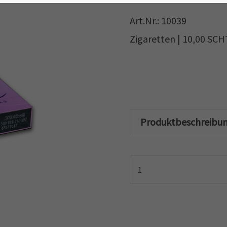
Art.Nr.: 10039
Zigaretten | 10,00 SC
Produktbeschreibu