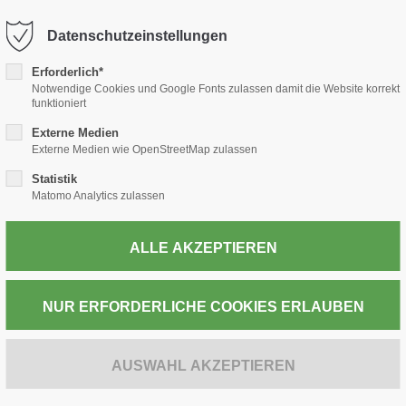
-thiele.de
Datenschutzeinstellungen
Erforderlich*
TABAK
PRESSE
WEIN & SPIRITUOSEN
POST
Notwendige Cookies und Google Fonts zulassen damit die Website korrekt
funktioniert
Externe Medien
Externe Medien wie OpenStreetMap zulassen
Statistik
ZUR KASSE
Matomo Analytics zulassen
VOGUE Lilas 8