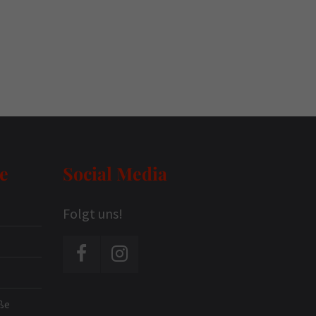
e
Social Media
Folgt uns!
ße