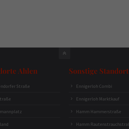
dorte Ahlen
Sonstige Standort
ndorfer Straße
Ennigerloh Combi
traße
Ennigerloh Marktkauf
kmannplatz
Hamm Hammerstraße
land
Hamm Rautenstrauchstra