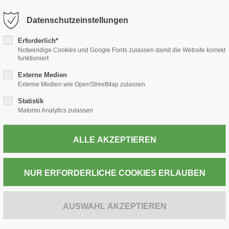
-thiele.de
Datenschutzeinstellungen
Erforderlich*
TABAK
PRESSE
WEIN & SPIRITUOSEN
POST
Notwendige Cookies und Google Fonts zulassen damit die Website korrekt
funktioniert
Externe Medien
Externe Medien wie OpenStreetMap zulassen
Statistik
ZUR KASSE
Matomo Analytics zulassen
E-Kartusche V
Salts 12mg 2 C