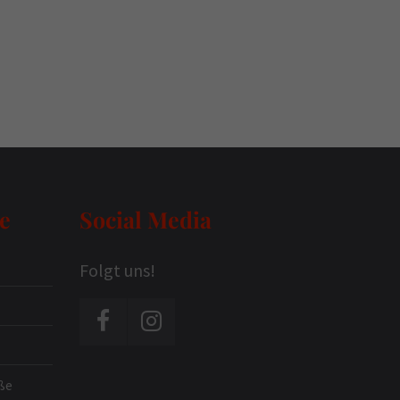
e
Social Media
Folgt uns!
ße