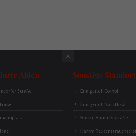
dorte Ahlen
Sonstige Standort
ndorfer Straße
Ennigerloh Combi
traße
Ennigerloh Marktkauf
kmannplatz
Hamm Hammerstraße
land
Hamm Rautenstrauchstra