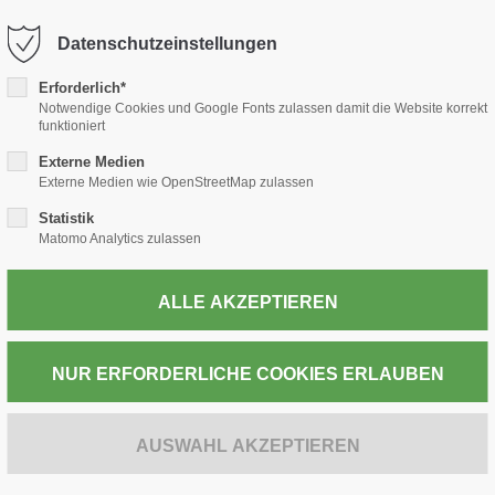
-thiele.de
Datenschutzeinstellungen
Erforderlich*
TABAK
PRESSE
WEIN & SPIRITUOSEN
POST
Notwendige Cookies und Google Fonts zulassen damit die Website korrekt
funktioniert
Externe Medien
Externe Medien wie OpenStreetMap zulassen
Statistik
ZUR KASSE
Matomo Analytics zulassen
THE GRIFFINS
Classic Presti