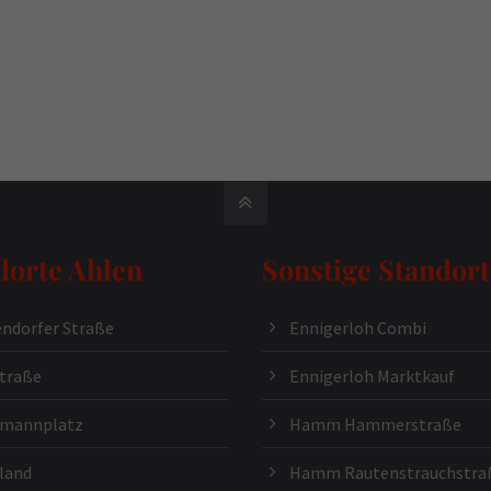
dorte Ahlen
Sonstige Standort
ndorfer Straße
Ennigerloh Combi
traße
Ennigerloh Marktkauf
kmannplatz
Hamm Hammerstraße
land
Hamm Rautenstrauchstra