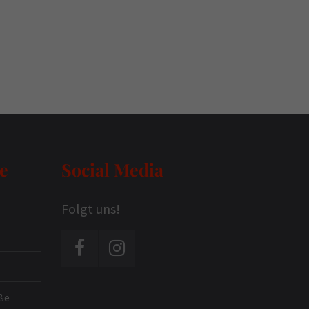
e
Social Media
Folgt uns!
ße