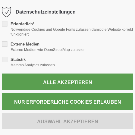
-thiele.de
Datenschutzeinstellungen
Erforderlich*
TABAK
PRESSE
WEIN & SPIRITUOSEN
POST
Notwendige Cookies und Google Fonts zulassen damit die Website korrekt
funktioniert
Externe Medien
Externe Medien wie OpenStreetMap zulassen
Statistik
ZUR KASSE
Matomo Analytics zulassen
DE OLIFANT Cl