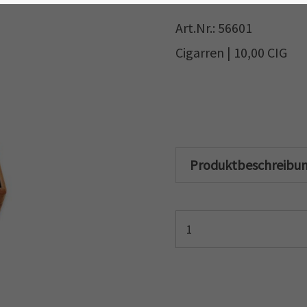
Art.Nr.: 56601
Cigarren | 10,00 CIG
Produktbeschreibu