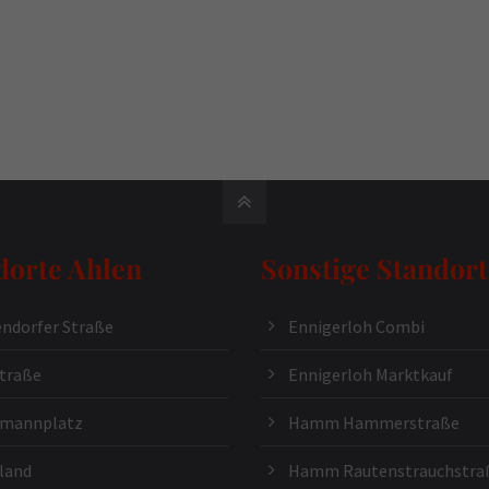
dorte Ahlen
Sonstige Standort
ndorfer Straße
Ennigerloh Combi
traße
Ennigerloh Marktkauf
kmannplatz
Hamm Hammerstraße
land
Hamm Rautenstrauchstra