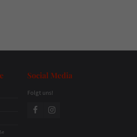
e
Social Media
Folgt uns!
ße