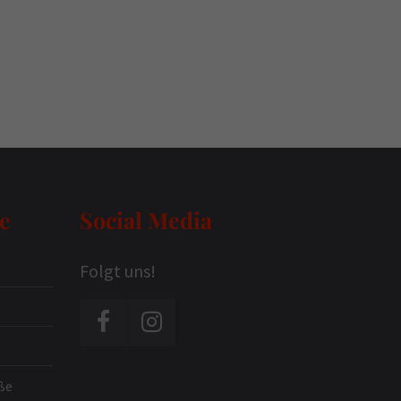
e
Social Media
Folgt uns!
ße