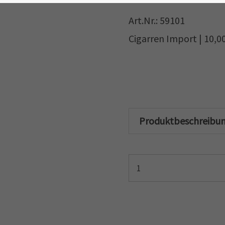
Art.Nr.: 59101
Cigarren Import | 10,0
Produktbeschreibu