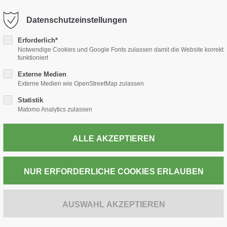
-thiele.de
Datenschutzeinstellungen
Erforderlich*
TABAK
PRESSE
WEIN & SPIRITUOSEN
POST
Notwendige Cookies und Google Fonts zulassen damit die Website korrekt
funktioniert
Externe Medien
Externe Medien wie OpenStreetMap zulassen
Statistik
ZUR KASSE
Matomo Analytics zulassen
QUINSQUEYA C