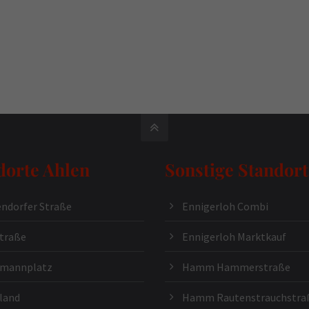
dorte Ahlen
Sonstige Standort
ndorfer Straße
Ennigerloh Combi
traße
Ennigerloh Marktkauf
kmannplatz
Hamm Hammerstraße
land
Hamm Rautenstrauchstra