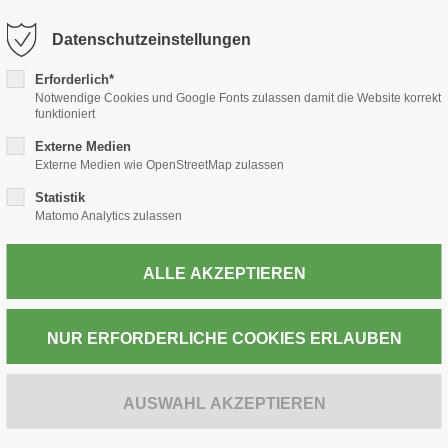
-thiele.de
Datenschutzeinstellungen
Erforderlich*
TABAK
PRESSE
WEIN & SPIRITUOSEN
POST
Notwendige Cookies und Google Fonts zulassen damit die Website korrekt
funktioniert
Externe Medien
Externe Medien wie OpenStreetMap zulassen
Statistik
ZUR KASSE
Matomo Analytics zulassen
CLASSIC No 2