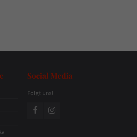
e
Social Media
Folgt uns!
ße