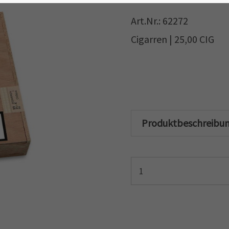
Art.Nr.: 62272
Cigarren | 25,00 CIG
Produktbeschreibu