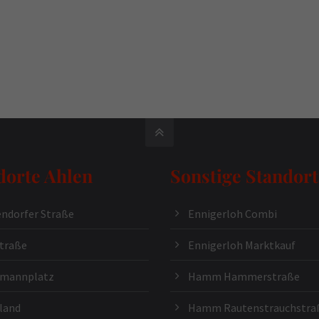
dorte Ahlen
Sonstige Standort
ndorfer Straße
Ennigerloh Combi
traße
Ennigerloh Marktkauf
kmannplatz
Hamm Hammerstraße
land
Hamm Rautenstrauchstra