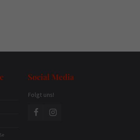
e
Social Media
Folgt uns!
ße