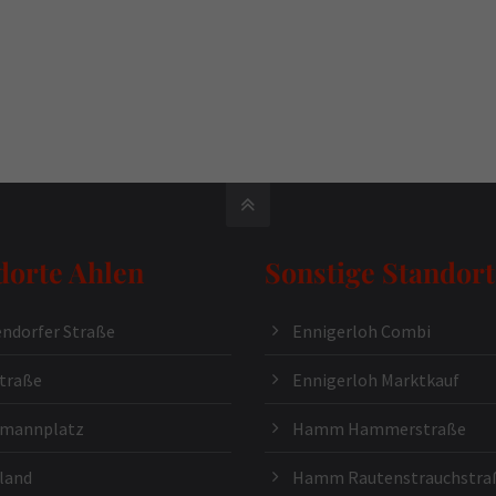
dorte Ahlen
Sonstige Standort
ndorfer Straße
Ennigerloh Combi
traße
Ennigerloh Marktkauf
kmannplatz
Hamm Hammerstraße
land
Hamm Rautenstrauchstra