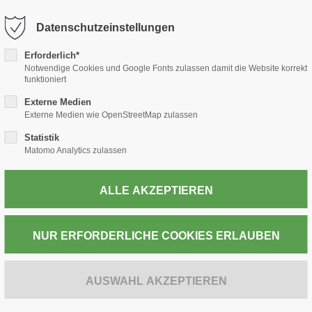
-thiele.de
Datenschutzeinstellungen
Erforderlich*
TABAK
PRESSE
WEIN & SPIRITUOSEN
POST
Notwendige Cookies und Google Fonts zulassen damit die Website korrekt
funktioniert
Externe Medien
Externe Medien wie OpenStreetMap zulassen
Statistik
ZUR KASSE
Matomo Analytics zulassen
BRAZIL-TRÜLL