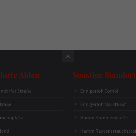
dorte Ahlen
Sonstige Standort
ndorfer Straße
Ennigerloh Combi
traße
Ennigerloh Marktkauf
kmannplatz
Hamm Hammerstraße
land
Hamm Rautenstrauchstra