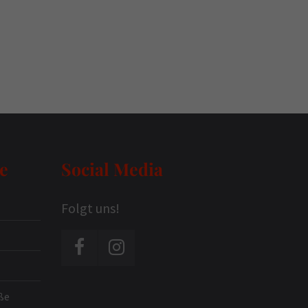
e
Social Media
Folgt uns!
ße