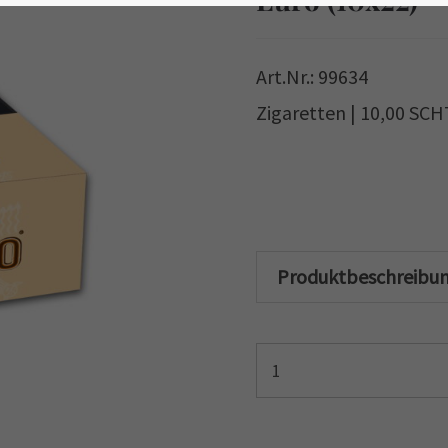
Art.Nr.: 99634
Zigaretten | 10,00 SC
Produktbeschreibu