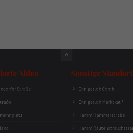
dorte Ahlen
Sonstige Standort
ndorfer Straße
Ennigerloh Combi
traße
Ennigerloh Marktkauf
kmannplatz
Hamm Hammerstraße
land
Hamm Rautenstrauchstra