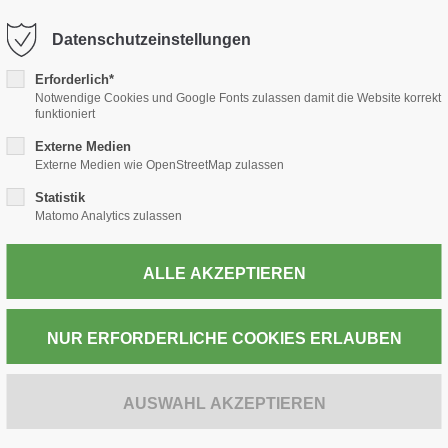
-thiele.de
Datenschutzeinstellungen
Erforderlich*
TABAK
PRESSE
WEIN & SPIRITUOSEN
POST
Notwendige Cookies und Google Fonts zulassen damit die Website korrekt
funktioniert
Externe Medien
Externe Medien wie OpenStreetMap zulassen
Statistik
ZUR KASSE
Matomo Analytics zulassen
PUEBLO Classi
Euro (10x22)