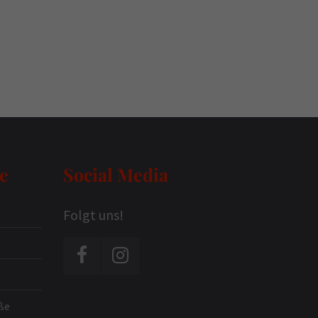
e
Social Media
Folgt uns!
ße